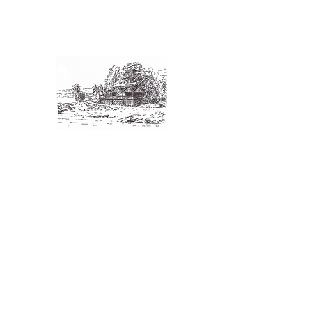
Følg oss
Kontakt
Facebook
Mail:
eidsberging@gmail.co
m
Telefon:
46924436